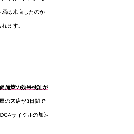
ト層は来店したのか」
られます。
促施策の効果検証が
当層の来店が3日間で
DCAサイクルの加速