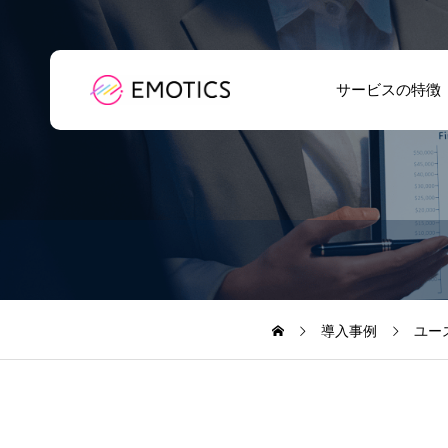
サービスの特徴
屋外イベントの来
場者数はどう測
る？｜AIカメラで
人数カウント・属
導入事例
ユー
性分析を行う方法