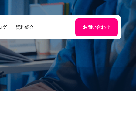
ログ
資料紹介
お問い合わせ
示会ブースの効
地域イベント・
測定とは？｜AI
示会・文化祭で
メラで出展位置
用されるAI来場
パフォーマンス
分析｜人数カウ
可視化する方法
トだけで終わら
ない方法