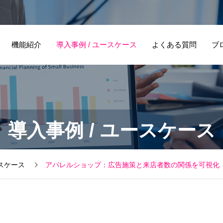
機能紹介
導入事例 / ユースケース
よくある質問
ブ
商業施設・催事ス
展
導入事例 / ユースケース
ペースの効果測定
果
とは？｜スマート
カ
フォンや専用カメ
の
スケース
アパレルショップ：広告施策と来店者数の関係を可視化
ラで来場者分析を
を
行う方法