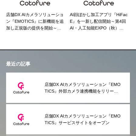
店舗DX AIカメラソリューショ
AI顔ぼかし加工アプリ『HiFac
ン『EMOTICS』に新機能を追
E』を一新し配信開始～第4回
加し正規版の提供を開始～毎
AI・人工知能EXPO（秋）に
月8社限定で1カ月無料トライ
出展しアプリ体験コーナーを
アルキャンペーンを実施～
設置～
最近の記事
店舗DX AIカメラソリューション『EMO
TICS』外部カメラ連携機能をリリース
～スマホだけで利用できる手軽さはその
ままに、常設利用のニーズにも対応～
店舗DX AIカメラソリューション『EMO
TICS』サービスサイトをオープン