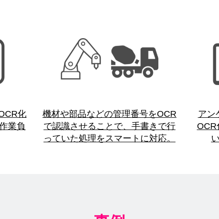
OCR化
機材や部品などの管理番号をOCR
アン
作業負
で認識させることで、手書きで行
OC
っていた処理をスマートに対応。