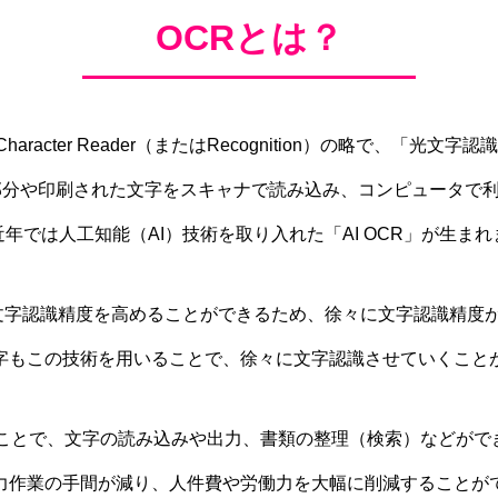
OCRとは？
l Character Reader（またはRecognition）の略で、「光
部分や印刷された文字をスキャナで読み込み、コンピュータで
年では人工知能（AI）技術を取り入れた「AI OCR」が生ま
は、文字認識精度を高めることができるため、徐々に文字認識精度
字もこの技術を用いることで、徐々に文字認識させていくこと
ることで、文字の読み込みや出力、書類の整理（検索）などがで
力作業の手間が減り、人件費や労働力を大幅に削減することが