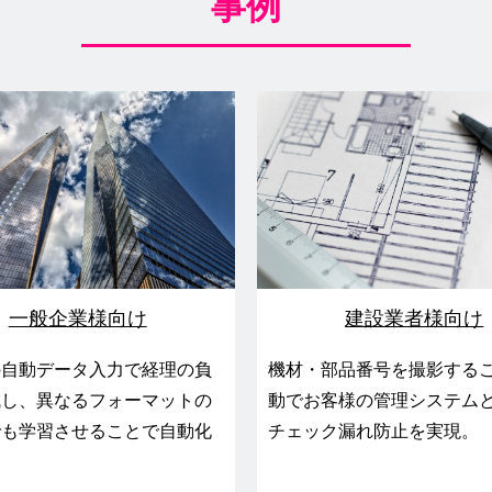
事例
一般企業様向け
建設業者様向け
の自動データ入力で経理の負
機材・部品番号を撮影する
減し、異なるフォーマットの
動でお客様の管理システム
でも学習させることで自動化
チェック漏れ防止を実現。
。