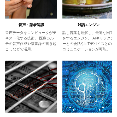
音声・話者認識
対話エンジン
音声データをコンピュータがテ
話し言葉を理解し、最適な回答
キスト化する技術。 医療カル
をするエンジン。 AIキャラクタ
テの音声作成や議事録の書き起
ーとの会話やIoTデバイスとの
こしなどで活用。
コミュニケーションが可能。