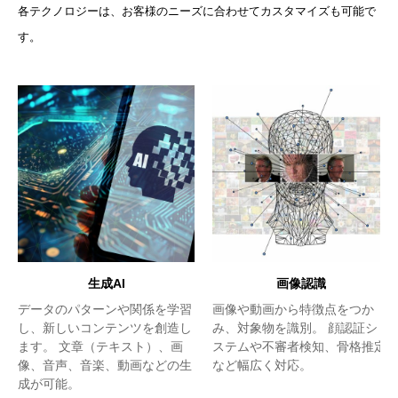
各テクノロジーは、お客様のニーズに合わせてカスタマイズも可能で
す。
生成AI
画像認識
データのパターンや関係を学習
画像や動画から特徴点をつか
し、新しいコンテンツを創造し
み、対象物を識別。 顔認証シ
ます。 文章（テキスト）、画
ステムや不審者検知、骨格推定
像、音声、音楽、動画などの生
など幅広く対応。
成が可能。